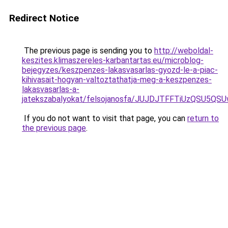
Redirect Notice
The previous page is sending you to
http://weboldal-
keszites.klimaszereles-karbantartas.eu/microblog-
bejegyzes/keszpenzes-lakasvasarlas-gyozd-le-a-piac-
kihivasait-hogyan-valtoztathatja-meg-a-keszpenzes-
lakasvasarlas-a-
jatekszabalyokat/felsojanosfa/JUJDJTFFTiUzQS
If you do not want to visit that page, you can
return to
the previous page
.