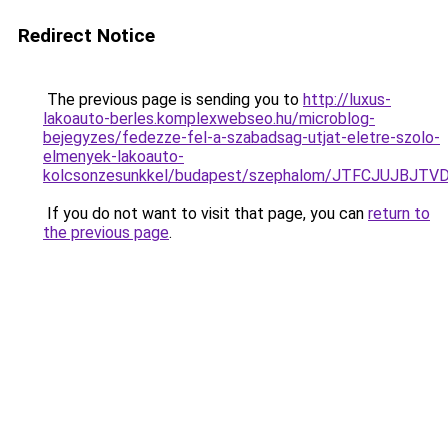
Redirect Notice
The previous page is sending you to
http://luxus-
lakoauto-berles.komplexwebseo.hu/microblog-
bejegyzes/fedezze-fel-a-szabadsag-utjat-eletre-szolo-
elmenyek-lakoauto-
kolcsonzesunkkel/budapest/szephalom/JTFCJUJBJ
If you do not want to visit that page, you can
return to
the previous page
.